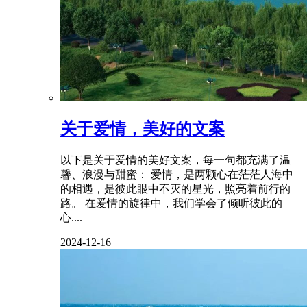
关于爱情，美好的文案
以下是关于爱情的美好文案，每一句都充满了温
馨、浪漫与甜蜜： 爱情，是两颗心在茫茫人海中
的相遇，是彼此眼中不灭的星光，照亮着前行的
路。 在爱情的旋律中，我们学会了倾听彼此的
心....
2024-12-16