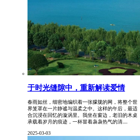
于时光缝隙中，重新解读爱情
春雨如丝，细密地编织着一张朦胧的网，将整个世
界笼罩在一片静谧与温柔之中。这样的午后，最适
合沉浸在回忆的漩涡里。我坐在窗边，老旧的木桌
承载着岁月的痕迹，一杯冒着袅袅热气的清....
2025-03-03