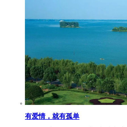
有爱情，就有孤单