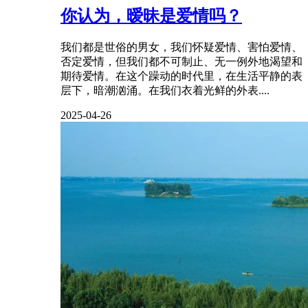
你认为，暧昧是爱情吗？
我们都是世俗的男女，我们怀疑爱情、害怕爱情、
否定爱情，但我们都不可制止、无一例外地渴望和
期待爱情。在这个躁动的时代里，在生活平静的表
层下，暗潮汹涌。在我们衣着光鲜的外表....
2025-04-26