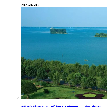
2025-02-09