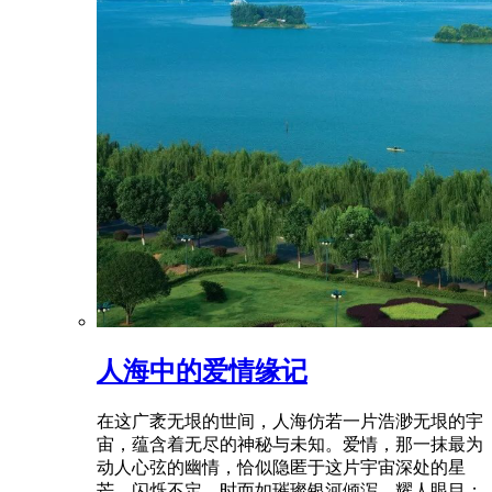
人海中的爱情缘记
在这广袤无垠的世间，人海仿若一片浩渺无垠的宇
宙，蕴含着无尽的神秘与未知。爱情，那一抹最为
动人心弦的幽情，恰似隐匿于这片宇宙深处的星
芒，闪烁不定，时而如璀璨银河倾泻，耀人眼目；