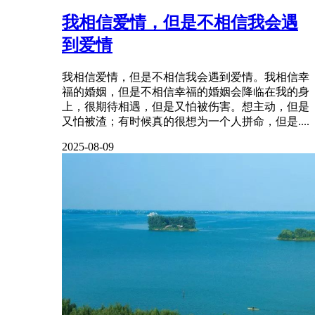
我相信爱情，但是不相信我会遇
到爱情
我相信爱情，但是不相信我会遇到爱情。我相信幸
福的婚姻，但是不相信幸福的婚姻会降临在我的身
上，很期待相遇，但是又怕被伤害。想主动，但是
又怕被渣；有时候真的很想为一个人拼命，但是....
2025-08-09