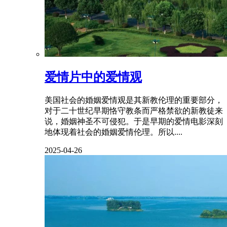
爱情片中的爱情观
美国社会的婚姻爱情观是其新教伦理的重要部分，
对于二十世纪早期恪守教条而严格禁欲的新教徒来
说，婚姻神圣不可侵犯。于是早期的爱情电影深刻
地体现着社会的婚姻爱情伦理。所以....
2025-04-26