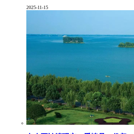
2025-11-15