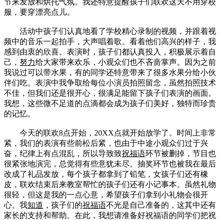
节来发放和烘托气氛。我还特意提醒孩子们联欢这天不用穿校
服，要穿漂亮点儿。
活动中孩子们认真地看了学校精心录制的视频，并跟着视
频中的音乐一起拍手，大声唱着歌。看着他们高兴的样子，我
感到由衷的欣喜。表演时，孩子们都认真投入，积极展示着自
己，
努力
给大家带来欢乐，小观众们也不吝啬掌声。因为之前
我说过可以带水果，有的同学还特意带来了很多水果分给小伙
伴们吃。表演中我争取给每位小演员拍照留念，虽然拍照技术
不佳，但我们还是很开心，很满足能留下孩子们表演的画面。
我想，这些微不足道的点滴都会成为孩子们美好，独特而珍贵
的记忆。
今天的联欢8点开始，20XX点就开始放学了。时间上非常
紧，我们的表演有些前松后紧，也由于中途小观众们过于兴
奋，纪律上有点混乱，所以导致致
祝福
语
环节被删掉，节目也
很紧张地演完，总觉得有些意犹未尽。抽奖环节也被我在最后
改成了礼品发放，每个孩子都拿到了铅笔，女孩子们还有橡
皮，联欢结束后来教室帮忙的孩子们还有小记事本。虽然礼物
很轻，但这是我的一点心意，希望孩子们拿到小礼物会很开
心。我
知道
，孩子们的
祝福
语
不光是自己准备的，这其中还有
家长的支持和帮助。在此，我想请准备好祝福语的同学们把祝