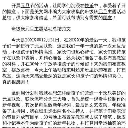
开展
元旦
节的活动，让同学们沉浸在
快乐
中，享受着节日
的惬意，下面是美文网小编为大家收集的班级庆
元旦
主题活动
总结，供大家参考借鉴，希望可以帮助到有需要的
朋友
！
班级庆元旦主题活动总结范文
今天是20XX年12月31日。在20XX年的最后一天，我和
孩
子
们一起进行了元旦联欢。这是我们一年一班的第一次元旦活
动，不但
孩子
们热情高涨，家长们也热心帮忙。家长们支持孩
子在联欢中表演，并精心准备，还为我们准备了很多布置教室
的材料，并在30号下午放学接孩子的时候留下来为我们布置教
室，摆放桌椅，今天上午活动结束时还来班里拆卸布置，打扫
教室。这两天来感受最深的就是家长和孩子们的热情和真心。
真的很感谢！
拿到周计划时我就在想怎样给孩子们营造一个欢乐美好的
元旦联欢。联欢流程分为三大项，首先是统一观看学校制作的
新年
视频，其次是师生致
新年
祝词，最后是文艺表演。年级准
备了主持词，我在班里选出两名小主持人，并把孩子们要表演
的节目列成节目单，30号晚上布置完教室就去买了铅笔，橡皮
和小记事本作为给孩子们的新年礼物，并打算用幸运抽奖的环