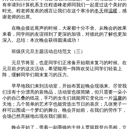
有幸请到计算机系主任程道峰老师同我们一起度过这个美好的
时光。程老师发表的感言让我们在这个寒冷的
冬天
很
温暖
，感
谢老师的出席。
在晚会接近尾声的时候，大家都十分不舍。从晚会的效果
来看，同学间的友谊得到了更深的加强，对彼此的了解也更加
深入。总结：本次晚会获得圆满成功！
班级庆元旦主题活动总结范文（三）
元旦节将至，也是同学们正准备开始期末复习的时候。在
元旦前夕的这次活动，希望能用一阵阵欢笑让同学们轻装上
阵，缓解同学们期末复习的压力。
早早地我们来到活动室，开始布置起晚会现场来。尽管我
们没有十分漂亮的装饰品，活动室也很简陋，但只需要一朵小
小的自己叠的纸花，手巧的女生们就能用它变化出一片
温馨
的
天地；几个简单的艺术字也能营造出节日的喜庆；几张凳子一
样可以围成一个梦幻的舞台。晚会开始前，在我们的劳作下，
会场已然亮丽地出现在我们眼前。
晚会开始了，带着一副墨镜的主持人贾留群登台亮相，立