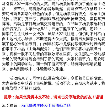
马引得大家一阵开心的大笑。随后杨晨同学表演了他的拿手绝
活——双节棍，随着激昂的音乐响起，两副双节棍在杨晨手中
变幻出两条舞动的银色的线条，但见杨晨或转或抡，或单手演
绝技，或双手齐开弓。两副双节棍演绎出神奇变化，赢得掌声
阵阵。活动是节目与游戏交替进行的。在品味了杨晨带给我们
的开胃菜后，大家分做几组，开始了熊来了的游戏。游戏中，
同学们往往很难一次成功，虽然大家很注意，但仍时不时不由
自主地出点小错误，不断惹得大伙大笑。接着男女同学分别表
演了精心准备的节目。由刘年和陈小龙模仿陈佩斯朱时茂给我
们带来了小品《主角与配角》，他们用重庆话将小品演绎出
来，真有一股不同往昔的喜剧效果在里面。女生那边一段动感
十足的现代舞将晚会待到了新的高潮，大家和着节拍，用欢呼
为场中的同学加油。而一到了游戏环节，所有同学都动员起
来，参与到游戏中，体验游戏的乐趣。
活动结束了，同学们沉浸在
快乐
中，享受着节日的惬意。
大家在晚会中获得了轻松愉悦。活动不久，在期末考试中，我
们班取得了不错的成绩。
提示：如果您觉得本文不错，请点击分享给您的好友！谢谢
本文标题：
2016班级庆除夕主题活动总结