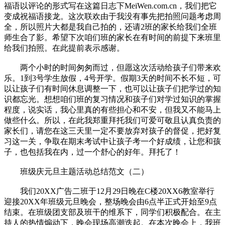
福语以评论的形式写在这篇日志下MeiWen.com.cn，我们把它
变成祝福语接龙。这次联欢由于我没有事先把拍照问题考虑周
全，所以照片大都是我自己拍的，还请2班的家长给我们全班
师生合了影。希望下次咱们班的家长在有时间的前提下来班里
给我们拍照。在此提前表示感谢。
两个小时的时间匆匆而过，但愿这次活动给孩子们带来欢
乐。1到3号学生放假，4号开学。假期3天的时间不长不短，可
以让孩子们有时间休息调整一下，也可以让孩子们把学过的知
识都忘光。想想咱们班的复习情况和孩子们对学过知识的掌握
程度，说实话，我心里真的有些担心和不安，但我又不能马上
做些什么。所以，在此我郑重拜托我们可爱可敬且认真负责的
家长们，请您在这三天里一定不要放弃对孩子的督促，把好复
习这一关，争取在期末考试中让孩子考一个好成绩，让您和孩
子，也包括我在内，过一个舒心的好年。拜托了！
班级庆元旦主题活动总结范文（二）
我们20XX广告二班于12月29日晚在C楼20XX6教室举行
迎接20XX年班级元旦晚会，整场晚会由6点半正式开始至9点
结束。在班级团支部及班干的维系下，同学们积极配合。在主
持人的热情煽动下，晚会现场高潮迭起。在本次晚会上，我班