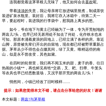
连我都觉着这茅草根儿无味了，他又如何会去
喜欢
呢。
带着
淡淡的
失意，我让母亲将它放进锅里熬煮，制成茶饮
装进矿泉水瓶里。装好后，我将它存入冰箱中，待第二天一
早，要起程时，装进我的行李袋中，慰我路上离乡的愁。
如今，爷在地下与黄土已经融为了一体，专为开荒刨地的
两齿儿?头，也早已经无甚用处不知去了何处，化作铁水也未
可知。那原本涌着麦浪的田地上，已经立满了各样的房。靠近
山脚，原曾被先辈们开出的自留地，现在都已经被野草重新占
据。茅草丛少不得也会点缀其间，绿了又黄。唯稍远些的南
山，似是永不曾改变，其色如黛。
在四时的轮替里，我们再不闻玉米的甜，麦子的香。往日
热闹的小镇**，再也鲜见有牲*交易，叉、耙、扫帚、牛笼头
等农具也早已经悉数退场，又况乎那开荒的两齿儿?头！
悄然间，小镇已经改了旧时模样……
提示：如果您觉得本文不错，请点击分享给您的好友！谢谢
本文标题：
两齿?与茅草根