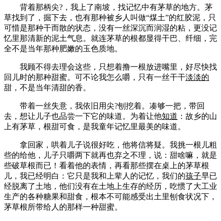
背着那柄尖?，我上了南坡，找记忆中有茅草的地方。茅
草找到了，掘下去，也有那种被乡人叫做“煤土”的红胶泥，只
可惜是那种干而散的状态，没有一丝深沉而润湿的粘，更没记
忆里那清新的泥土气息。就连茅草的根都显得干巴、纤细，完
全不是当年那种肥嫩的玉色质地。
我顾不得去理会这些，只想着撸一根放进嘴里，好尽快找
回儿时的那种甜蜜。可不论我怎么嚼，只有一丝干干
淡淡的
甜，不是当年清甜的香。
带着一丝失意，我依旧用尖?刨挖着。凑够一把，带回
去，想让儿子也品尝一下它的味道。为着让他
知道
：故乡的山
上有茅草，根甜可食，是我童年记忆里最美的味道。
拿回家，哄着儿子说很好吃，他将信将疑。我挑一根儿粗
些的给他，儿子只嚼两下就再也弃之不理，说：甜啥嘛，就是
些破草根而已！看着他的表情，再看那些摆在桌上的茅草根
儿，我已经明白：它只是我和上辈人的记忆，我们的
孩子
早已
经脱离了土地，他们没有在土地上生存的经历，吃惯了大工业
生产的各种糖果和甜食，根本不可能感受出土里刨食状况下，
茅草根所带给人的那样一种甜蜜。