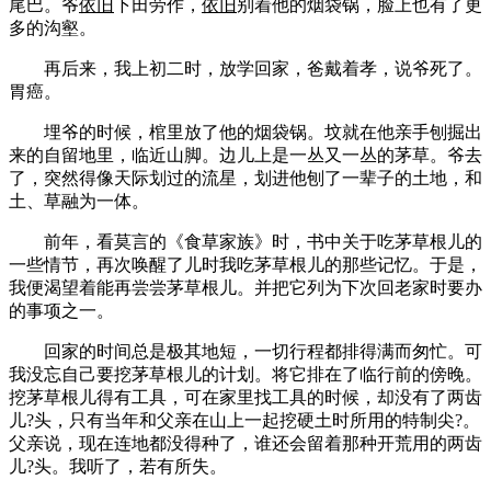
尾巴。爷
依旧
下田劳作，
依旧
别着他的烟袋锅，脸上也有了更
多的沟壑。
再后来，我上初二时，放学回家，爸戴着孝，说爷死了。
胃癌。
埋爷的时候，棺里放了他的烟袋锅。坟就在他亲手刨掘出
来的自留地里，临近山脚。边儿上是一丛又一丛的茅草。爷去
了，突然得像天际划过的流星，划进他刨了一辈子的土地，和
土、草融为一体。
前年，看莫言的《食草家族》时，书中关于吃茅草根儿的
一些情节，再次唤醒了儿时我吃茅草根儿的那些记忆。于是，
我便渴望着能再尝尝茅草根儿。并把它列为下次回老家时要办
的事项之一。
回家的时间总是极其地短，一切行程都排得满而匆忙。可
我没忘自己要挖茅草根儿的计划。将它排在了临行前的傍晚。
挖茅草根儿得有工具，可在家里找工具的时候，却没有了两齿
儿?头，只有当年和父亲在山上一起挖硬土时所用的特制尖?。
父亲说，现在连地都没得种了，谁还会留着那种开荒用的两齿
儿?头。我听了，若有所失。