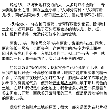
说起?头，常与田地打交道的人，大多对它不会陌生，专
为掘地刨土之用。而在
故乡
小镇，?头却分两种：?头和两齿
儿?头。两者虽同为?头，都司掘土之职，但功用却不尽相同。
?头略短小，样古拙而钢硬，齿背浑厚齿头稍宽。除却刨
土之功，还可起石，遇了石头埋藏较多的地块儿，挖、掘、
刨、撬样样皆能，尤适碎石较多的山间坡地。
两齿儿?头，顾名思义即?头有两齿，齿距约与虎口同宽，
两齿等长一尺余，长而尖利。这种两齿的?头专为掘土而生，
因其齿头尖利且分开，入地既深且广。刨土时一?头下去，就
能掘起一片，事倍而功半，实乃田头开荒的利器。
想起两齿儿?头的时候，我其实是早已经脱离了土地。而
当我在这片只会生长高楼的城市里，吃腻了超市里买来的精米
白面，又看烦了夜晚街头的灯红酒绿，肺泡里吸足了汽车屁股
排出来的有害尾气后，便开始
怀念
起
故乡
南山坡下那片褐色的
土地。在那片我记忆中的土地上，我曾像条小尾巴一样跟着爷
爷去田角儿开荒，而我爷开荒所用的工具，便是极具地域特色
的两齿儿?头。
我所
怀念
着那片土地的原因，很大一部分是因为在那片褐