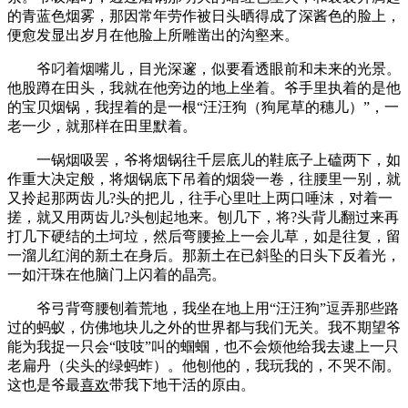
的青蓝色烟雾，那因常年劳作被日头晒得成了深酱色的脸上，
便愈发显出岁月在他脸上所雕凿出的沟壑来。
爷叼着烟嘴儿，目光深邃，似要看透眼前和未来的光景。
他股蹲在田头，我就在他旁边的地上坐着。爷手里执着的是他
的宝贝烟锅，我捏着的是一根“汪汪狗（狗尾草的穗儿）”，一
老一少，就那样在田里默着。
一锅烟吸罢，爷将烟锅往千层底儿的鞋底子上磕两下，如
作重大决定般，将烟锅底下吊着的烟袋一卷，往腰里一别，就
又拎起那两齿儿?头的把儿，往手心里吐上两口唾沫，对着一
搓，就又用两齿儿?头刨起地来。刨几下，将?头背儿翻过来再
打几下硬结的土坷垃，然后弯腰捡上一会儿草，如是往复，留
一溜儿红润的新土在身后。那新土在已斜坠的日头下反着光，
一如汗珠在他脑门上闪着的晶亮。
爷弓背弯腰刨着荒地，我坐在地上用“汪汪狗”逗弄那些路
过的蚂蚁，仿佛地块儿之外的世界都与我们无关。我不期望爷
能为我捉一只会“吱吱”叫的蝈蝈，也不会烦他给我去逮上一只
老扁丹（尖头的绿蚂蚱）。他刨他的，我玩我的，不哭不闹。
这也是爷最
喜欢
带我下地干活的原由。