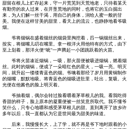
甜留在根儿上贮存起来，守一片荒芜到天荒地老，只待着某天
有勤劳的农人过来，在开垦荒地的同时，也将它的玉白掘出
来，为人们解一丝干渴，用自己的身体，润给人蜜一般的甘
美。我便在这样甘美的甜里，看天上的流云，也静静地看爷吸
烟。
爷将烟锅在盛着烟丝的烟袋里掏挖着，舀一锅烟丝出来，
按实，将烟嘴儿叨在嘴里。拿一根洋火用他特有的方式，由下
至上划着，那洋火便“呲”一声腾起一小团跳跃着的火苗。
爷将火苗凑近烟锅，一吸，那火苗便被吸进烟锅，燃着烟
丝。此时的烟锅，便成了一朵暗红色的星火，一吸一亮。明灭
间，就升起一缕缕青蓝色的烟。爷噙着那经了岁月用黄铜制作
的烟嘴，默默地吸。将青蓝色的烟吸进肚里，吐出，复吸。火
光便在他酱色的脸上明灭着。
爷抽着烟，偶尔会转过脸看嚼着茅草根儿的我。看我吃得
香甜的样子，脸上原本的凝重便被一丝笑意所取代。我不懂爷
笑什么，只专心地嚼和感受茅草根儿的甜。直到离开了故乡许
多年以后，我一直都认为它是世间最为甜美的味道。
后来，我慢慢长大，上了学，就不再是爷下地时跟着的小