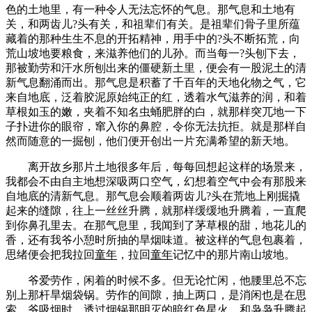
色的土地里，有一种令人无法忘怀的气息。那气息和土地有
关，和两齿儿?头有关，和祖辈们有关。是祖辈们骨子里所蕴
藏着的那种生生不息的开拓精神，用手中的?头不断拓荒，向
荒山坡地要粮食，来滋养他们的儿孙。而当每一?头刨下去，
那被勤劳和汗水所刨出来的僵硬新土里，便会有一股泥土的清
新气息翻涌而出。那气息是积蓄了千百年的天地化物之气，它
来自地底，泛着胶泥原始纯正的红，透着水气滋养的润，和着
草根如玉的嫩，夹着不知名虫蛹肥胖的白，就那样突兀地一下
子扑进你的眼帘，窜入你的鼻腔，令你无法抗拒。就是那样自
然而随意的一掘刨，他们便开创出一片充满希望的新天地。
离开故乡那片土地很多年后，每每回想起这样的场景来，
我都会不由自主地想深吸两口空气，幻想着空气中会有那股来
自地底的清新气息。那气息会顺着两齿儿?头在荒地上刚掘撬
起来的缝隙，往上一丝丝升腾，就那样缓缓地升腾着，一直爬
到你鼻孔里去。在那气息里，我闻到了茅草根的甜，地花儿的
香，还有我爷小憩时所抽的旱烟味道。被这样的气息包裹着，
思绪便会把我拉回
童年
，拉回
童年
记忆中的那片南山坡地。
爷爱劳作，闲着的时候不多。但无论忙闲，他腰里总不忘
别上那杆旱烟袋锅。劳作的间隙，抽上两口，是消闲也是在思
索。爷吸烟时，透过烟锅那明灭的暗红色星火，和袅袅升腾起