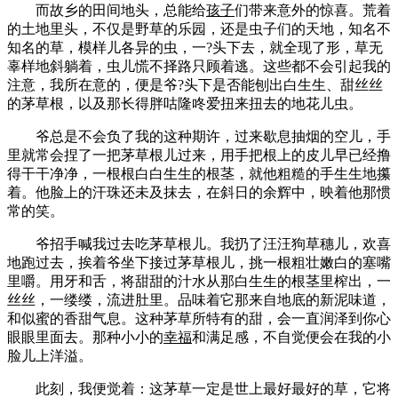
而故乡的田间地头，总能给
孩子
们带来意外的惊喜。荒着
的土地里头，不仅是野草的乐园，还是虫子们的天地，知名不
知名的草，模样儿各异的虫，一?头下去，就全现了形，草无
辜样地斜躺着，虫儿慌不择路只顾着逃。这些都不会引起我的
注意，我所在意的，便是爷?头下是否能刨出白生生、甜丝丝
的茅草根，以及那长得胖咕隆咚爱扭来扭去的地花儿虫。
爷总是不会负了我的这种期许，过来歇息抽烟的空儿，手
里就常会捏了一把茅草根儿过来，用手把根上的皮儿早已经撸
得干干净净，一根根白白生生的根茎，就他粗糙的手生生地攥
着。他脸上的汗珠还未及抹去，在斜日的余辉中，映着他那惯
常的笑。
爷招手喊我过去吃茅草根儿。我扔了汪汪狗草穗儿，欢喜
地跑过去，挨着爷坐下接过茅草根儿，挑一根粗壮嫩白的塞嘴
里嚼。用牙和舌，将甜甜的汁水从那白生生的根茎里榨出，一
丝丝，一缕缕，流进肚里。品味着它那来自地底的新泥味道，
和似蜜的香甜气息。这种茅草所特有的甜，会一直润泽到你心
眼眼里面去。那种小小的
幸福
和满足感，不自觉便会在我的小
脸儿上洋溢。
此刻，我便觉着：这茅草一定是世上最好最好的草，它将