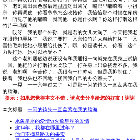
下，老刘露出喜色然后是
眼睛
泛出凶光，嘴巴里嘟囔着：小祖
宗，你再调皮，你看爷爷怎么收拾你！我恰恰那个时候在库房
里，听见了他的嘟囔，就问他：你是什么啊？你这样打磨这根
竹片干吗啊？
哎呀，我的那个外孙，就是君的女儿太淘了，今天把我老
花眼镜也弄坏了，我说了要打，又害怕竹片太粗给打坏了，又
害怕毛刺把她小屁股给扎伤了。哦，你是读书人，你看，这个
力度打她，她可以承受不？
这个老刘居然边说还没有和我通报一句就先在我身上试搞
一回。他把竹片打磨得太柔软了，打在身上只象挠差不多。我
说：老刘啊，辛苦你了。我很有一种冲动，但是我抑制住了，
接着，我也头也不回地上楼回我自己的办公室去了。
一晃，一十六年过去了，可是那一闪的镜头一直盘萦在我
的脑海。
提示：如果您觉得本文不错，请点击分享给您的好友！谢谢
本文标题：
一闪的镜头一直盘萦在我的脑海
水象星座的爱情vs火象星座的爱情
这14年，我都在哪里过年？
他们不摘马路边的果实