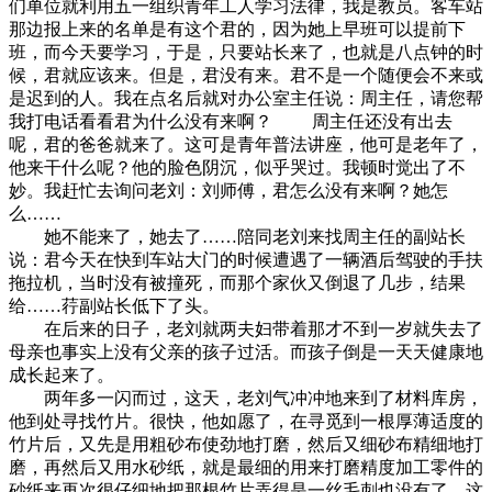
们单位就利用五一组织青年工人学习法律，我是教员。客车站
那边报上来的名单是有这个君的，因为她上早班可以提前下
班，而今天要学习，于是，只要站长来了，也就是八点钟的时
候，君就应该来。但是，君没有来。君不是一个随便会不来或
是迟到的人。我在点名后就对办公室主任说：周主任，请您帮
我打电话看看君为什么没有来啊？ 周主任还没有出去
呢，君的爸爸就来了。这可是青年普法讲座，他可是老年了，
他来干什么呢？他的脸色阴沉，似乎哭过。我顿时觉出了不
妙。我赶忙去询问老刘：刘师傅，君怎么没有来啊？她怎
么……
她不能来了，她去了……陪同老刘来找周主任的副站长
说：君今天在快到车站大门的时候遭遇了一辆酒后驾驶的手扶
拖拉机，当时没有被撞死，而那个家伙又倒退了几步，结果
给……荇副站长低下了头。
在后来的日子，老刘就两夫妇带着那才不到一岁就失去了
母亲也事实上没有父亲的孩子过活。而孩子倒是一天天健康地
成长起来了。
两年多一闪而过，这天，老刘气冲冲地来到了材料库房，
他到处寻找竹片。很快，他如愿了，在寻觅到一根厚薄适度的
竹片后，又先是用粗砂布使劲地打磨，然后又细砂布精细地打
磨，再然后又用水砂纸，就是最细的用来打磨精度加工零件的
砂纸来再次很仔细地把那根竹片弄得是一丝毛刺也没有了。这