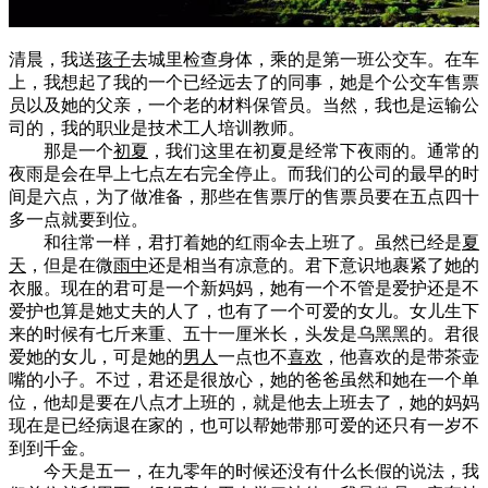
清晨，我送
孩子
去城里检查身体，乘的是第一班公交车。在车
上，我想起了我的一个已经远去了的同事，她是个公交车售票
员以及她的父亲，一个老的材料保管员。当然，我也是运输公
司的，我的职业是技术工人培训教师。
那是一个
初夏
，我们这里在初夏是经常下夜雨的。通常的
夜雨是会在早上七点左右完全停止。而我们的公司的最早的时
间是六点，为了做准备，那些在售票厅的售票员要在五点四十
多一点就要到位。
和往常一样，君打着她的红雨伞去上班了。虽然已经是
夏
天
，但是在微
雨中
还是相当有凉意的。君下意识地裹紧了她的
衣服。现在的君可是一个新妈妈，她有一个不管是爱护还是不
爱护也算是她丈夫的人了，也有了一个可爱的女儿。女儿生下
来的时候有七斤来重、五十一厘米长，头发是乌黑黑的。君很
爱她的女儿，可是她的
男人
一点也不
喜欢
，他喜欢的是带茶壶
嘴的小子。不过，君还是很放心，她的爸爸虽然和她在一个单
位，他却是要在八点才上班的，就是他去上班去了，她的妈妈
现在是已经病退在家的，也可以帮她带那可爱的还只有一岁不
到到千金。
今天是五一，在九零年的时候还没有什么长假的说法，我